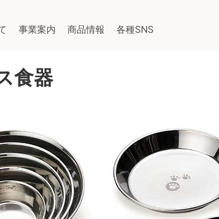
て
事業案内
商品情報
各種SNS
ス食器