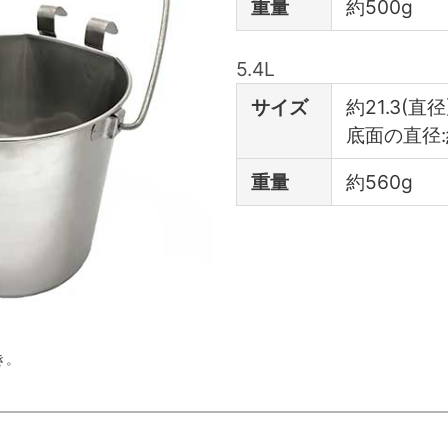
重量
約500g
5.4L
サイズ
約21.3(直径
底面の直径:
重量
約560g
き。