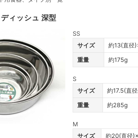
 ディッシュ 深型
SS
サイズ
約13(直径)
重量
約175g
S
サイズ
約17.5(直
重量
約285g
M
サイズ
約20(直径)×