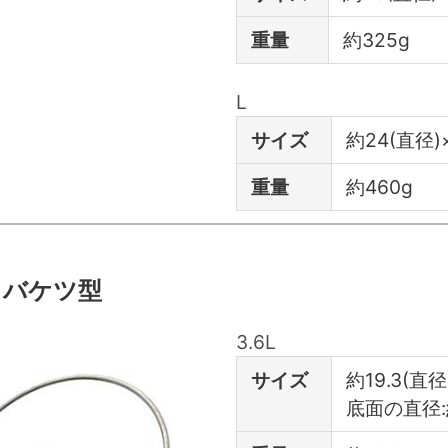
重量
約325g
L
サイズ
約24(直径)
重量
約460g
 バケツ型
3.6L
サイズ
約19.3(直径
底面の直径: