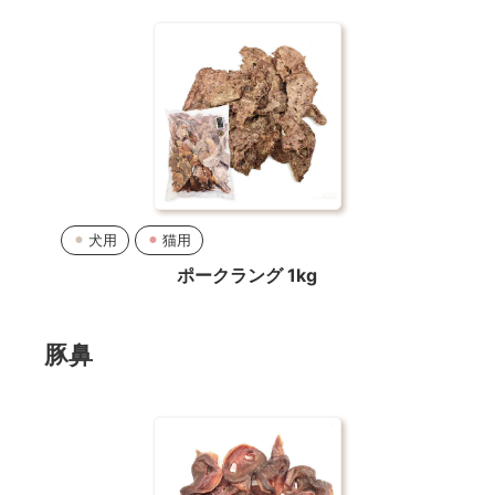
犬用
猫用
ポークラング 1kg
豚鼻