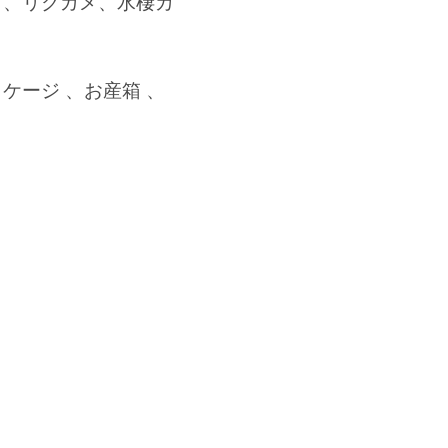
ト、リクガメ、水棲カ
ージ 、お産箱 、